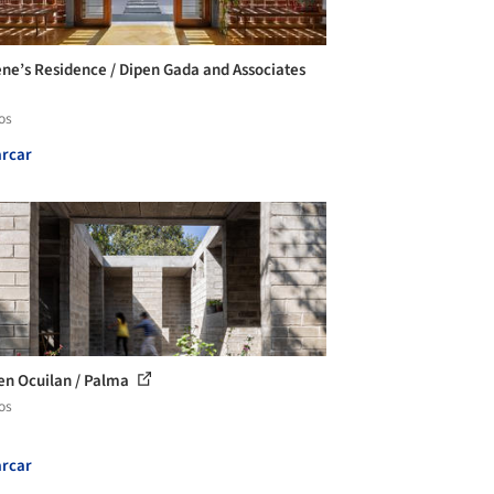
ene’s Residence / Dipen Gada and Associates
os
rcar
en Ocuilan / Palma
os
rcar