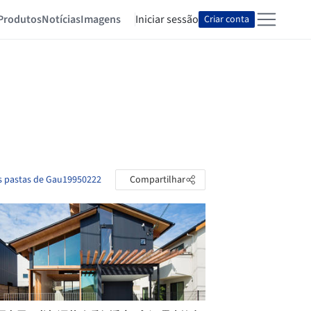
Produtos
Notícias
Imagens
Iniciar sessão
Criar conta
as pastas de Gau19950222
Compartilhar