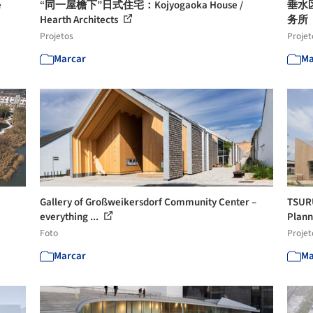
e
“同一屋檐下”日式住宅：Kojyogaoka House /
垂水
Hearth Architects
务所
Projetos
Projet
Marcar
Ma
Gallery of Großweikersdorf Community Center –
TSURU
everything ...
Plann
Foto
Projet
Marcar
Ma