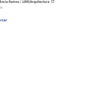
ência Ramos / JJRR/Arquitectura
os
rcar