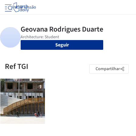
Iniciar sessão
Seguir
Ref TGI
Compartilhar