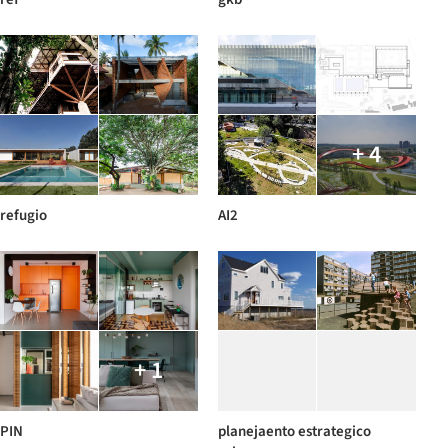
+ 4
refugio
AI2
+ 1
PIN
planejaento estrategico