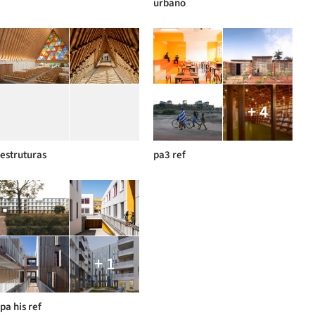
urbano
+ 4
estruturas
pa3 ref
+ 1
pa his ref