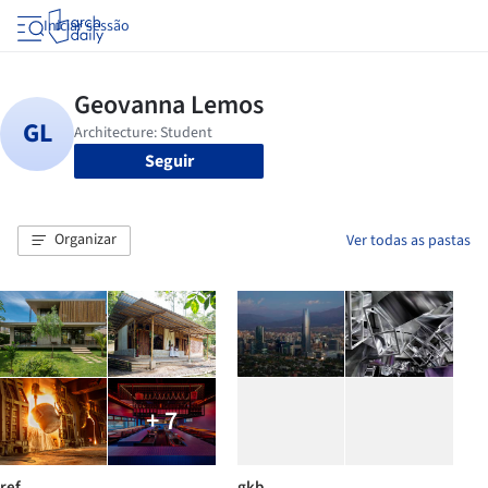
Iniciar sessão
Seguir
Organizar
Ver todas as pastas
+ 7
ref
gkb