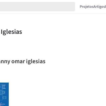
Projetos
Artigos
anny omar iglesias