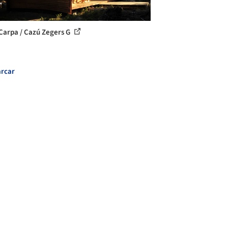
Carpa / Cazú Zegers G
rcar