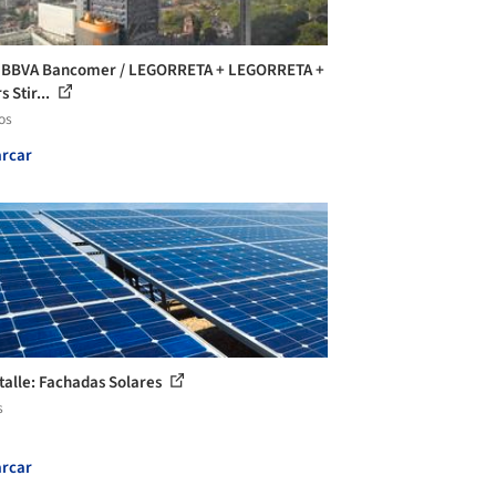
 BBVA Bancomer / LEGORRETA + LEGORRETA +
 Stir...
os
rcar
talle: Fachadas Solares
s
rcar