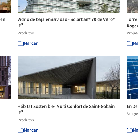
 en
Vidrio de baja emisividad - Solarban® 70 de Vitro®
Torre
Rogers
Produtos
Projet
Marcar
Ma
e
Hábitat Sostenible- Multi Confort de Saint-Gobain
En De
Artigo
Produtos
Marcar
Ma