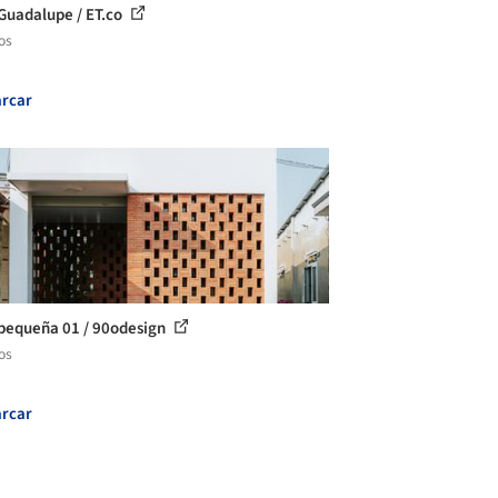
Guadalupe / ET.co
os
rcar
pequeña 01 / 90odesign
os
rcar