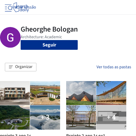
Iniciar sessão
Seguir
Organizar
Ver todas as pastas
+ 3
+ 4
projeto 3 ano 1s
Projeto 2 ano 1s ex1