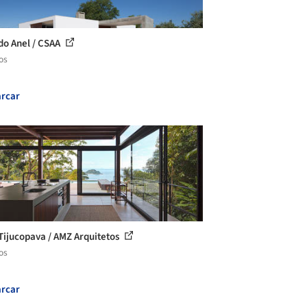
do Anel / CSAA
os
rcar
Tijucopava / AMZ Arquitetos
os
rcar