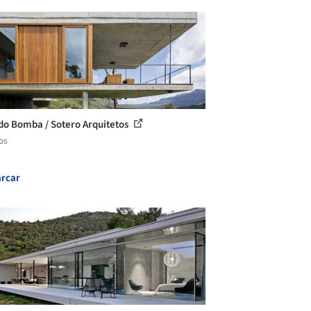
do Bomba / Sotero Arquitetos
os
rcar