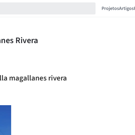
Projetos
Artigos
lla magallanes rivera