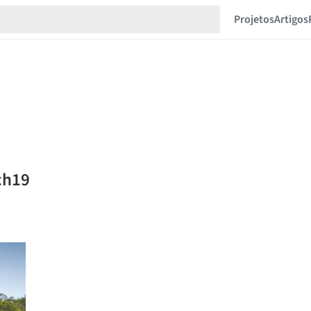
Projetos
Artigos
ch19