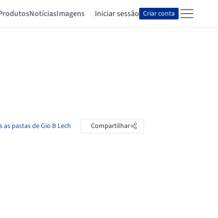
Produtos
Notícias
Imagens
Iniciar sessão
Criar conta
s as pastas de Gio B Lech
Compartilhar