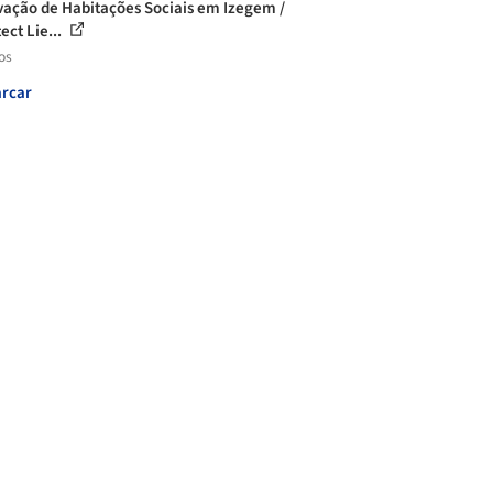
ação de Habitações Sociais em Izegem /
ect Lie...
os
rcar