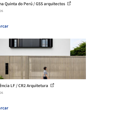
na Quinta do Perú / GSS arquitectos
os
rcar
ência LF / CR2 Arquitetura
os
rcar