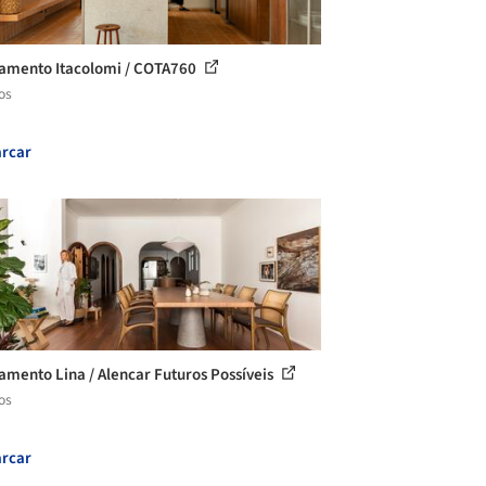
amento Itacolomi / COTA760
os
rcar
amento Lina / Alencar Futuros Possíveis
os
rcar