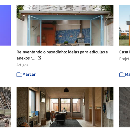
Reinventando o puxadinho: ideias para edículas e
Casa 
anexos r...
Projet
Artigos
Marcar
Ma