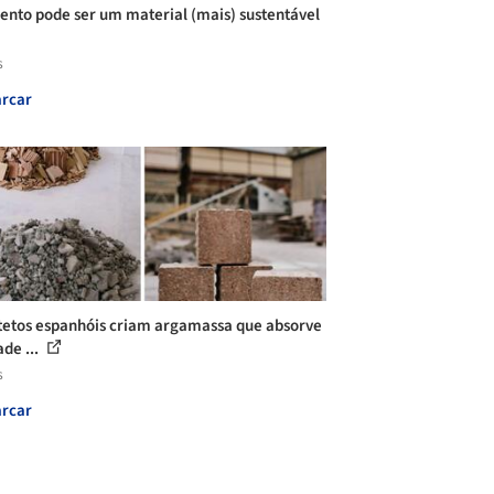
ento pode ser um material (mais) sustentável
s
rcar
tetos espanhóis criam argamassa que absorve
de ...
s
rcar