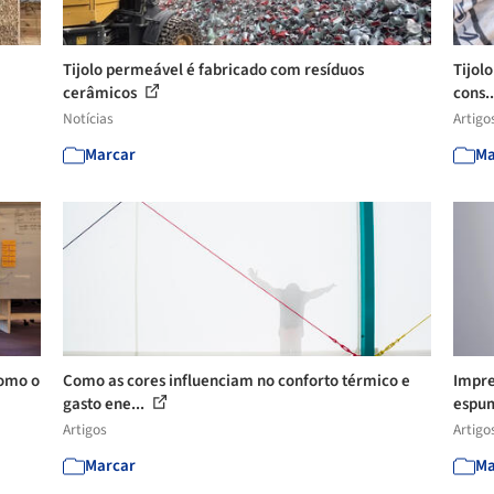
Tijolo permeável é fabricado com resíduos
Tijol
cerâmicos
cons.
Notícias
Artigo
Marcar
Ma
como o
Como as cores influenciam no conforto térmico e
Impre
gasto ene...
espum
Artigos
Artigo
Marcar
Ma