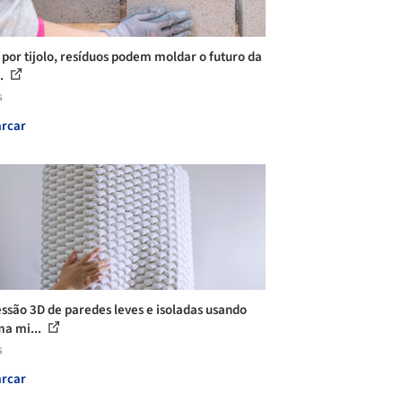
o por tijolo, resíduos podem moldar o futuro da
..
s
rcar
ssão 3D de paredes leves e isoladas usando
a mi...
s
rcar