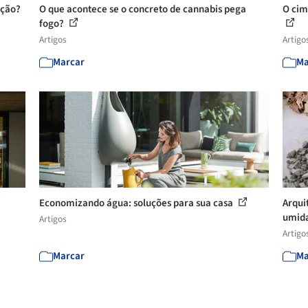
ução?
O que acontece se o concreto de cannabis pega
O cim
fogo?
Artigos
Artigo
Marcar
Ma
Economizando água: soluções para sua casa
Arqui
umida
Artigos
Artigo
Marcar
Ma