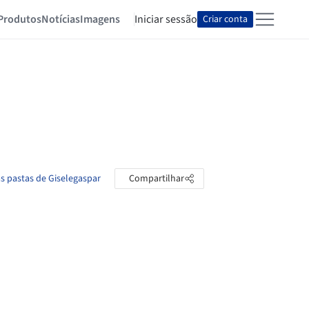
Produtos
Notícias
Imagens
Iniciar sessão
Criar conta
as pastas de Giselegaspar
Compartilhar