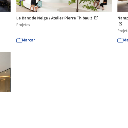
Le Banc de Neige / Atelier Pierre Thibault
Nampa
Projetos
Projet
Marcar
Ma