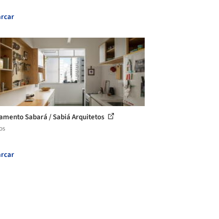
rcar
amento Sabará / Sabiá Arquitetos
os
rcar