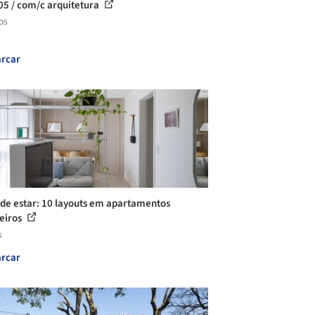
05 / com/c arquitetura
os
rcar
 de estar: 10 layouts em apartamentos
leiros
s
rcar