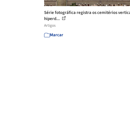
Série fotográfica registra os cemitérios vertic
hiperd...
Artigos
Marcar