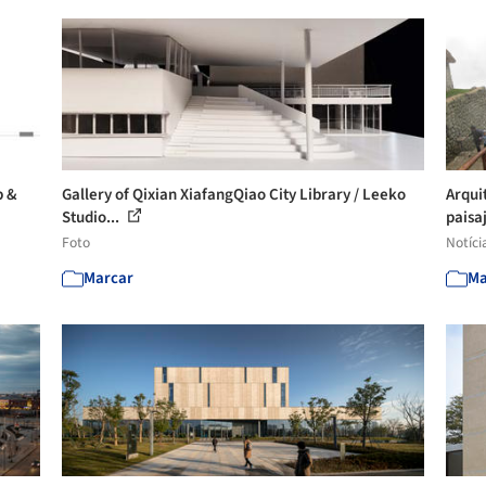
b &
Gallery of Qixian XiafangQiao City Library / Leeko
Arqui
Studio...
paisa
Foto
Notíci
Marcar
Ma