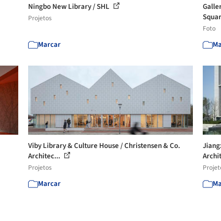
Ningbo New Library / SHL
Galle
Squar
Projetos
Foto
Marcar
Ma
Viby Library & Culture House / Christensen & Co.
Jiang
Architec...
Archit
Projetos
Projet
Marcar
Ma