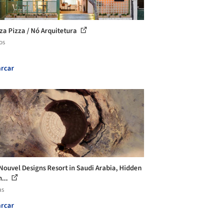
za Pizza / Nó Arquitetura
os
rcar
Nouvel Designs Resort in Saudi Arabia, Hidden
...
as
rcar