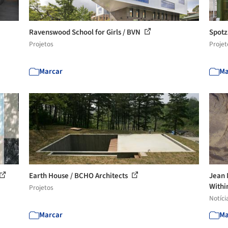
Ravenswood School for Girls / BVN
Spotz
Projetos
Projet
Marcar
Ma
Earth House / BCHO Architects
Jean 
Within
Projetos
Notíci
Marcar
Ma