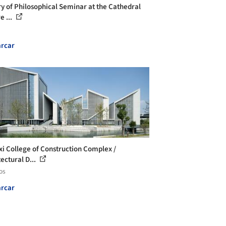
ry of Philosophical Seminar at the Cathedral
e ...
rcar
xi College of Construction Complex /
ectural D...
os
rcar