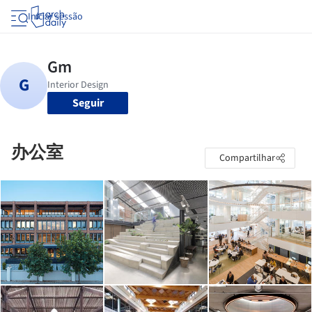
Iniciar sessão
Seguir
办公室
Compartilhar