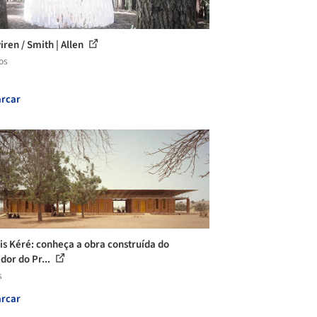
iren / Smith | Allen
os
rcar
is Kéré: conheça a obra construída do
dor do Pr...
s
rcar