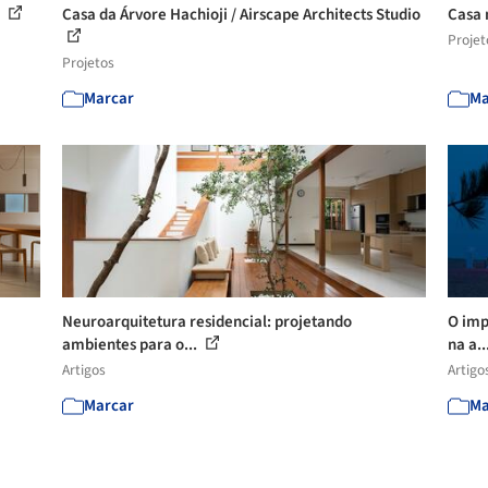
s
Casa da Árvore Hachioji / Airscape Architects Studio
Casa 
Projet
Projetos
Marcar
Ma
Neuroarquitetura residencial: projetando
O imp
ambientes para o...
na a..
Artigos
Artigo
Marcar
Ma