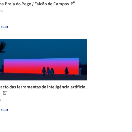
na Praia do Pego / Falcão de Campos
os
rcar
acto das ferramentas de inteligência artificial
.
s
rcar