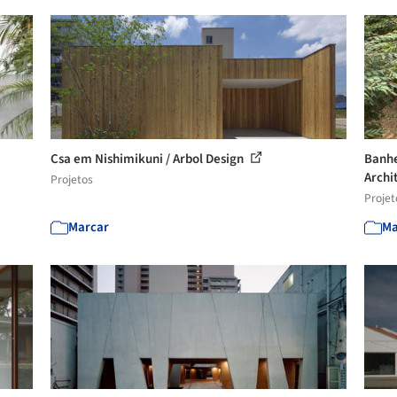
Csa em Nishimikuni / Arbol Design
Banhe
Archi
Projetos
Projet
Marcar
Ma