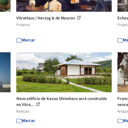
VitraHaus / Herzog & de Meuron
Echov
Projetos
Projet
Marcar
Ma
Novo edifício de Kazuo Shinohara será construído
Franc
no Vitra...
vence
Notícias
Artigo
Marcar
Ma