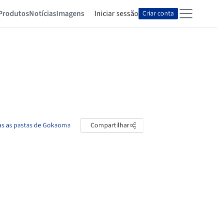
Produtos
Notícias
Imagens
Iniciar sessão
Criar conta
as as pastas de Gokaoma
Compartilhar