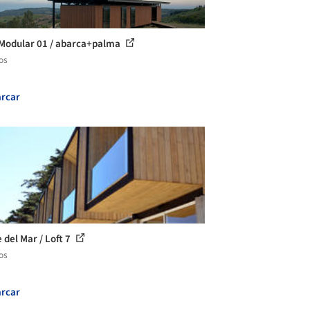
Modular 01 / abarca+palma
os
rcar
 del Mar / Loft 7
os
rcar