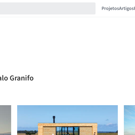
Projetos
Artigos
alo Granifo