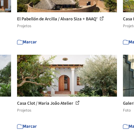
El Pabellón de Arcilla / Alvaro Siza + BAAQ'
Casa 
Projetos
Projet
Marcar
Ma
Casa Clot / Maria João Atelier
Galerí
Projetos
Foto
Marcar
Ma