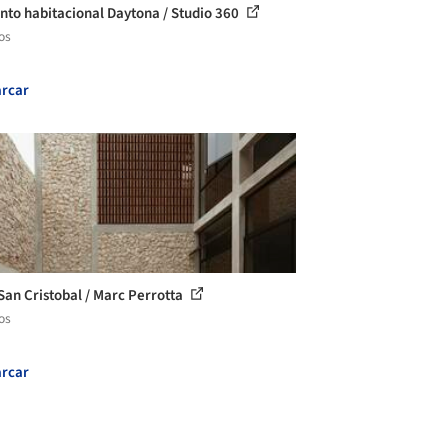
nto habitacional Daytona / Studio 360
os
rcar
San Cristobal / Marc Perrotta
os
rcar