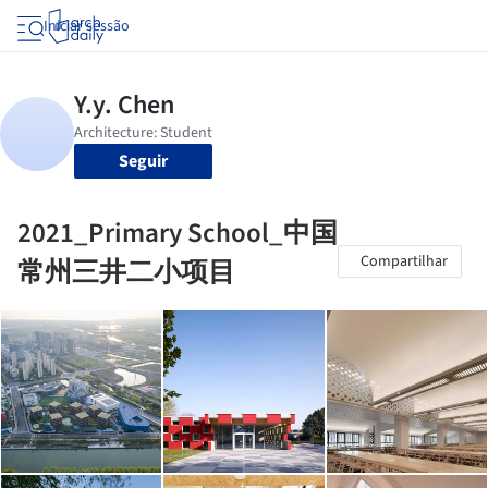
Iniciar sessão
Seguir
2021_Primary School_中国
Compartilhar
常州三井二小项目