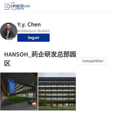
Iniciar sessão
Seguir
HANSOH_药企研发总部园
Compartilhar
区