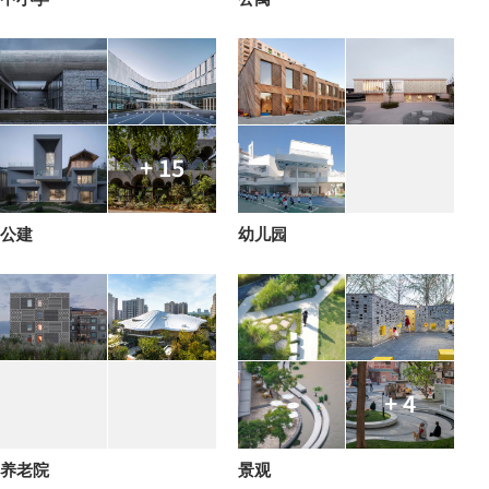
+ 15
公建
幼儿园
+ 4
养老院
景观