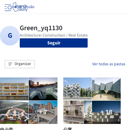
Iniciar sessão
Seguir
Organizar
Ver todas as pastas
+ 7
+ 18
中小学
公寓