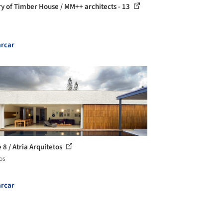
ry of Timber House / MM++ architects - 13
rcar
 8 / Atria Arquitetos
os
rcar