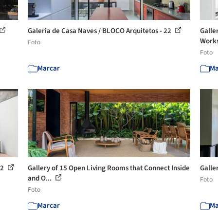
Galeria de Casa Naves / BLOCO Arquitetos - 22
Galle
Works
Foto
Foto
Marcar
Ma
 2
Gallery of 15 Open Living Rooms that Connect Inside
Galle
and O...
Foto
Foto
Marcar
Ma