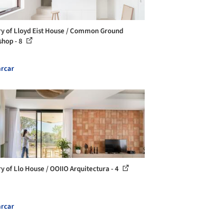
ry of Lloyd Eist House / Common Ground
hop - 8
rcar
ry of Llo House / OOIIO Arquitectura - 4
rcar