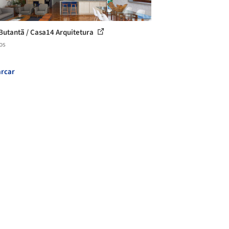
Butantã / Casa14 Arquitetura
os
rcar