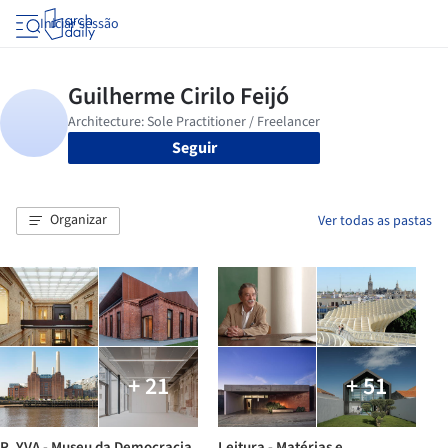
Iniciar sessão
Seguir
Organizar
Ver todas as pastas
+ 21
+ 51
R. YVA - Museu da Democracia
Leitura - Matérias e