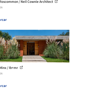
Roscommon / Neil Cownie Architect
os
rcar
Minx / Ib+mr
os
rcar