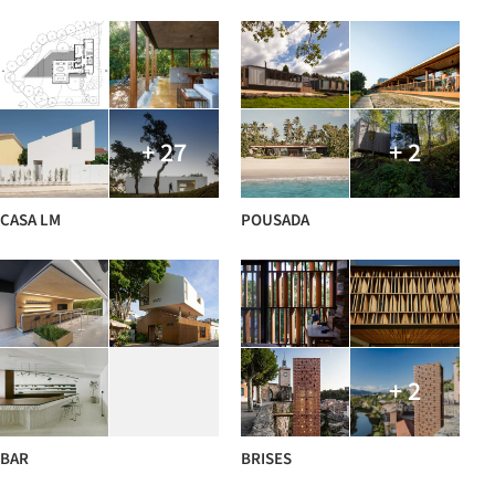
+ 27
+ 2
CASA LM
POUSADA
+ 2
BAR
BRISES