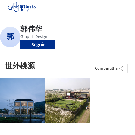
Iniciar sessão
Seguir
世外桃源
Compartilhar