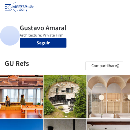
Iniciar sessão
Seguir
GU Refs
Compartilhar