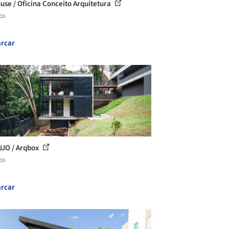
use / Oficina Conceito Arquitetura
os
rcar
JJO / Arqbox
os
rcar