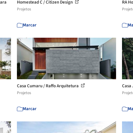
para
Homestead C / Citizen Design
RA Ho
Projetos
Projet
Marcar
Ma
Casa Cumaru / Raffo Arquitetura
Casa 
Projetos
Projet
Marcar
Ma