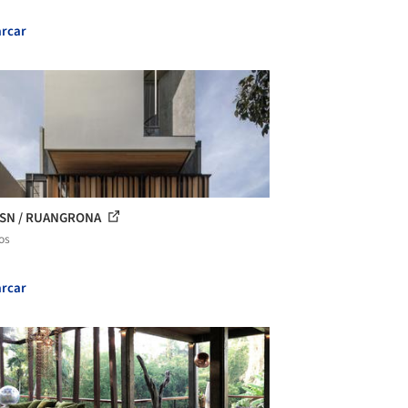
rcar
-SN / RUANGRONA
os
rcar