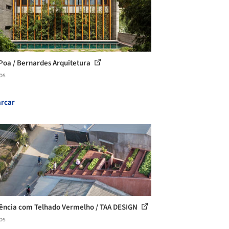
Poa / Bernardes Arquitetura
os
rcar
ência com Telhado Vermelho / TAA DESIGN
os