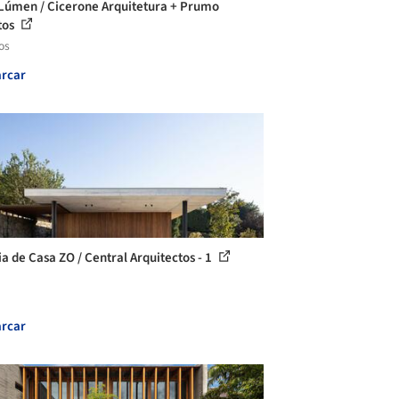
Lúmen / Cicerone Arquitetura + Prumo
tos
os
rcar
ia de Casa ZO / Central Arquitectos - 1
rcar