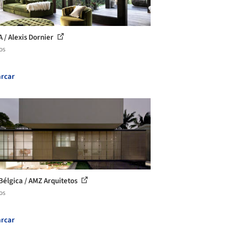
A / Alexis Dornier
os
rcar
Bélgica / AMZ Arquitetos
os
rcar