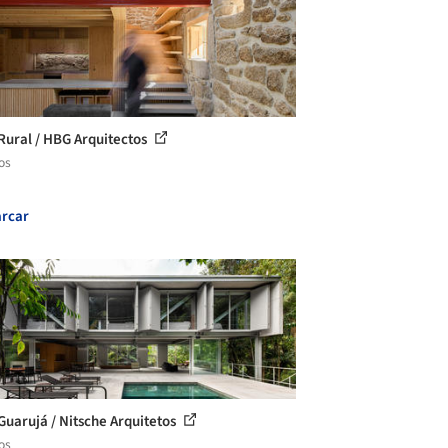
Rural / HBG Arquitectos
os
rcar
Guarujá / Nitsche Arquitetos
os