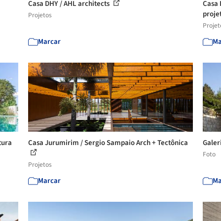
Casa DHY / AHL architects
Casa 
proje
Projetos
Projet
Marcar
Ma
tura
Casa Jurumirim / Sergio Sampaio Arch + Tectônica
Galer
Foto
Projetos
Marcar
Ma