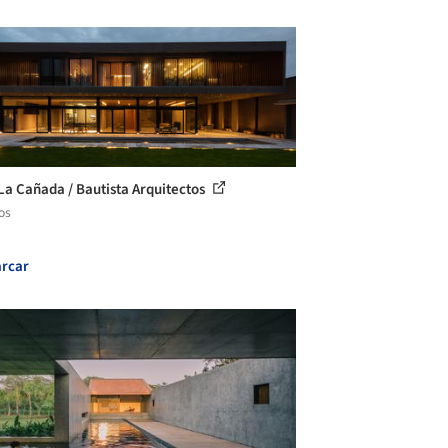
La Cañada / Bautista Arquitectos
os
rcar