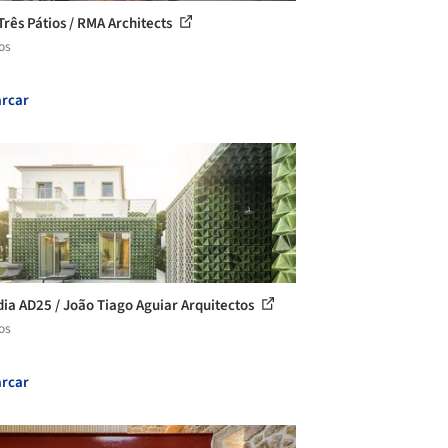
Três Pátios / RMA Architects
os
rcar
ia AD25 / João Tiago Aguiar Arquitectos
os
rcar