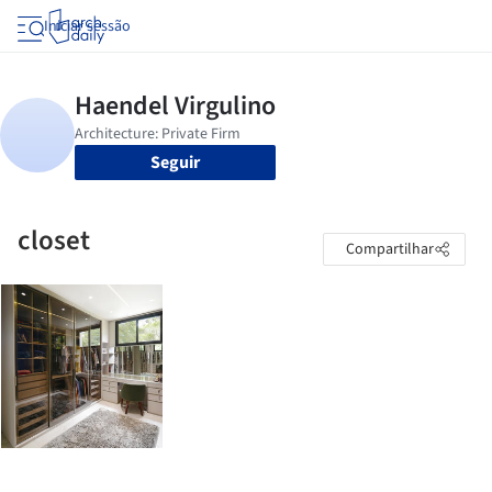
Iniciar sessão
Seguir
closet
Compartilhar