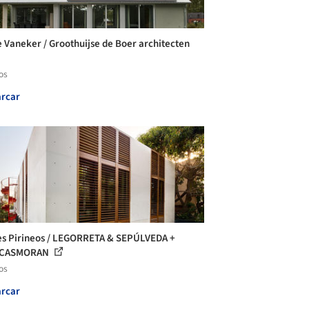
 Vaneker / Groothuijse de Boer architecten
os
rcar
s Pirineos / LEGORRETA & SEPÚLVEDA +
CASMORAN
os
rcar