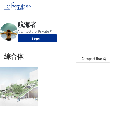
Iniciar sessão
Seguir
综合体
Compartilhar