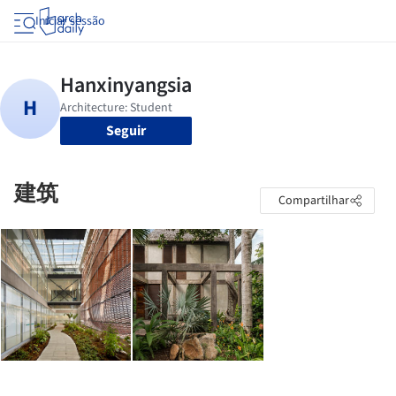
Iniciar sessão
Seguir
建筑
Compartilhar