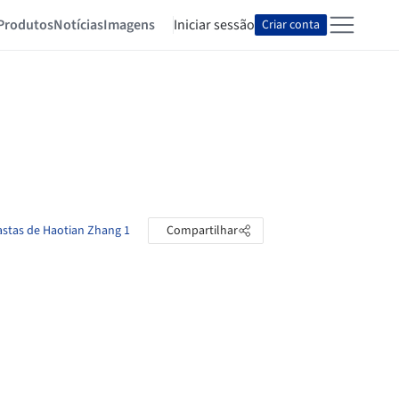
Produtos
Notícias
Imagens
Iniciar sessão
Criar conta
astas de Haotian Zhang 1
Compartilhar