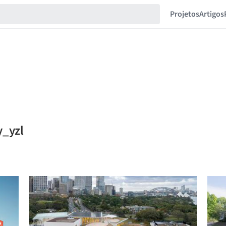
Projetos
Artigos
y_yzl