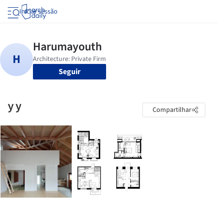
Iniciar sessão
Seguir
y y
Compartilhar