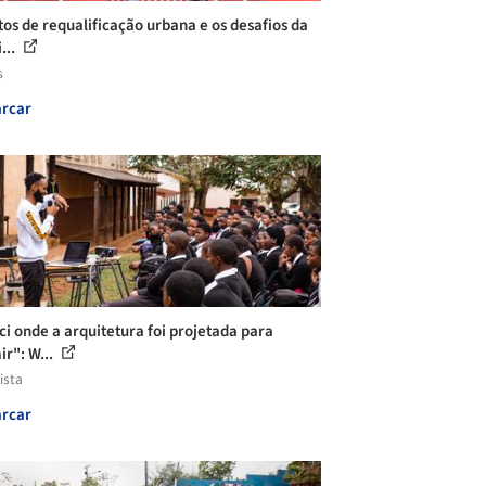
tos de requalificação urbana e os desafios da
...
s
rcar
ci onde a arquitetura foi projetada para
ir": W...
ista
rcar