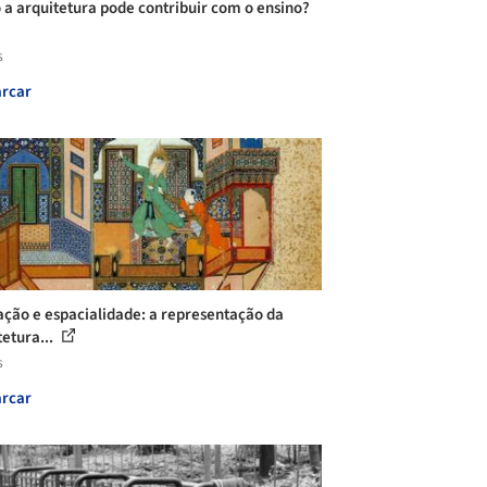
a arquitetura pode contribuir com o ensino?
s
rcar
ação e espacialidade: a representação da
tetura...
s
rcar