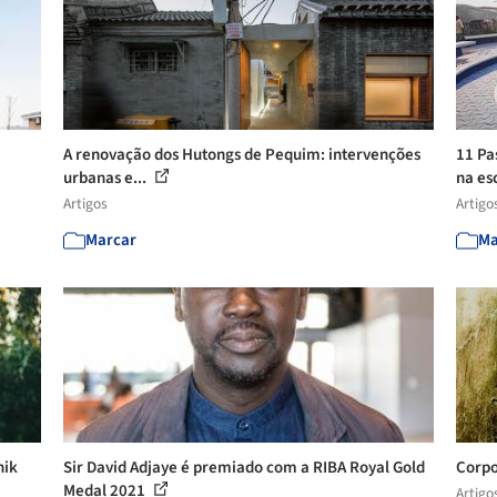
A renovação dos Hutongs de Pequim: intervenções
11 Pa
urbanas e...
na esc
Artigos
Artigo
Marcar
Ma
nik
Sir David Adjaye é premiado com a RIBA Royal Gold
Corpo
Medal 2021
Artigo