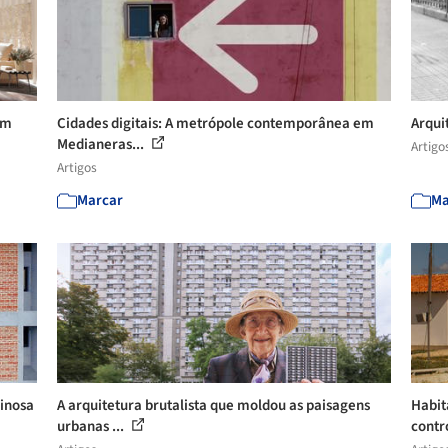
em
Cidades digitais: A metrópole contemporânea em
Arqui
Medianeras...
Artigo
Artigos
Marcar
Ma
ginosa
A arquitetura brutalista que moldou as paisagens
Habit
urbanas ...
contr