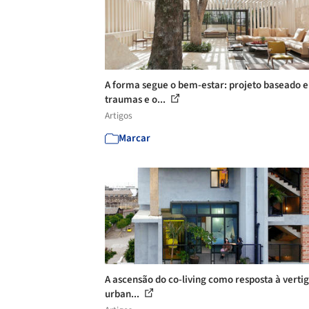
A forma segue o bem-estar: projeto baseado 
traumas e o...
Artigos
Marcar
A ascensão do co-living como resposta à verti
urban...