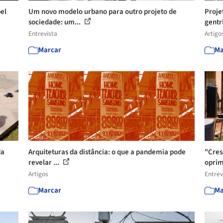
el
Um novo modelo urbano para outro projeto de
Proje
sociedade: um...
gentri
Entrevista
Artigo
Marcar
Ma
da
Arquiteturas da distância: o que a pandemia pode
"Cres
revelar ...
oprim
Artigos
Entrev
Marcar
Ma