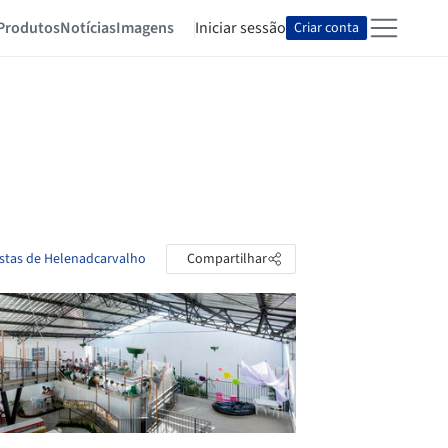
Produtos
Notícias
Imagens
Iniciar sessão
Criar conta
astas de Helenadcarvalho
Compartilhar