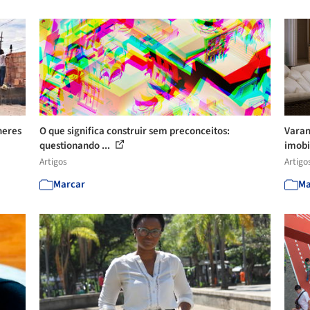
heres
O que significa construir sem preconceitos:
Varan
questionando ...
imobi
Artigos
Artigo
Marcar
Ma