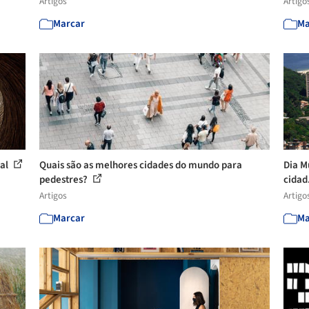
Artigos
Artigo
Marcar
Ma
ial
Quais são as melhores cidades do mundo para
Dia M
pedestres?
cidad
Artigos
Artigo
Marcar
Ma