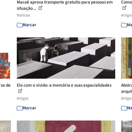
Macaé aprova transporte gratuito para pessoas em
Como 
situação...
Notícias
Artigo
Marcar
Ma
rso de
Elo com o vivido: a memória e suas espacialidades
Abstr
arqui
Artigos
Artigo
Marcar
Ma