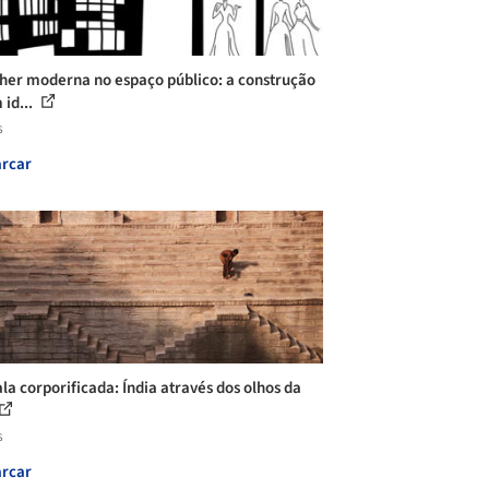
her moderna no espaço público: a construção
 id...
s
rcar
ala corporificada: Índia através dos olhos da
s
rcar