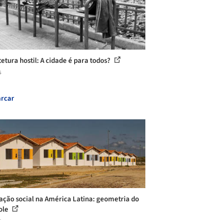
tetura hostil: A cidade é para todos?
s
rcar
ação social na América Latina: geometria do
ole