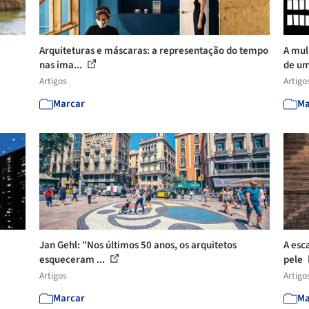
Arquiteturas e máscaras: a representação do tempo
A mul
nas ima...
de um
Artigos
Artigo
Marcar
Ma
Jan Gehl: "Nos últimos 50 anos, os arquitetos
A esc
esqueceram ...
pele
Artigos
Artigo
Marcar
Ma