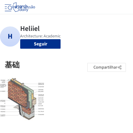
Iniciar sessão
Seguir
基础
Compartilhar