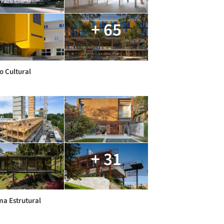
+ 65
o Cultural
+ 31
ma Estrutural