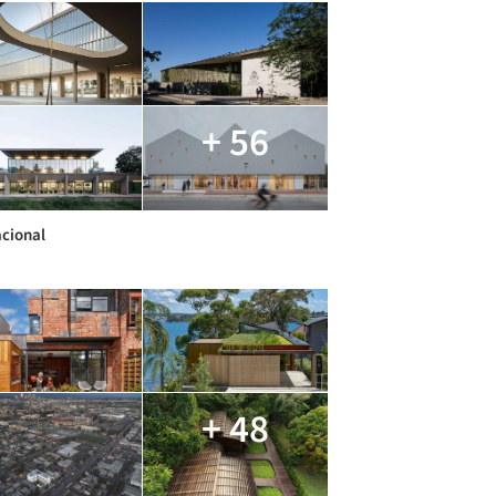
+ 56
cional
+ 48