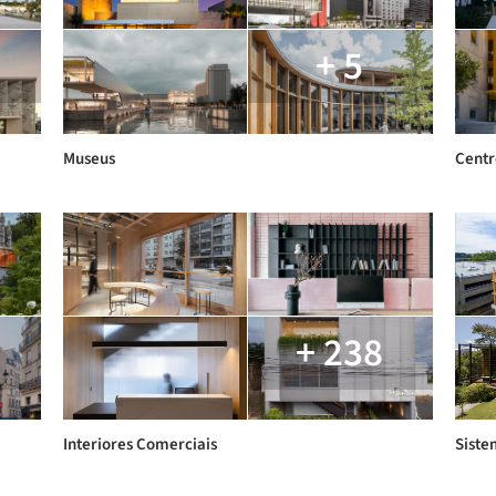
+ 5
Museus
Centr
+ 238
Interiores Comerciais
Siste