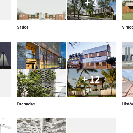
+ 3
Saúde
Viníc
+ 12
Fachadas
Histó