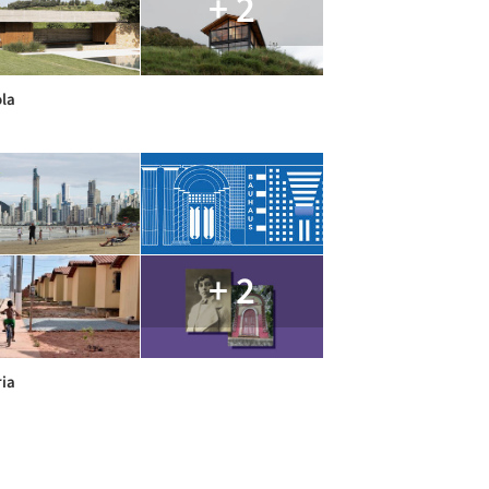
+ 2
ola
+ 2
ria