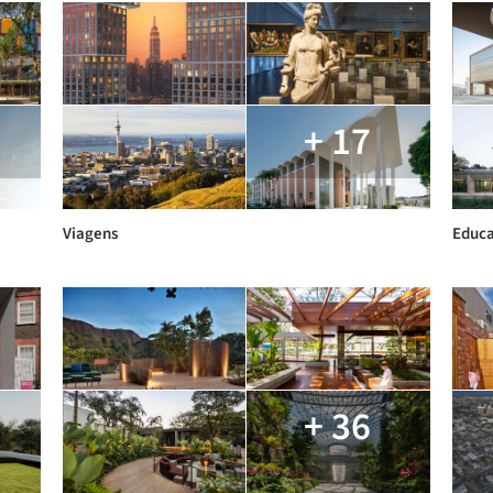
+ 17
Viagens
Educa
+ 36