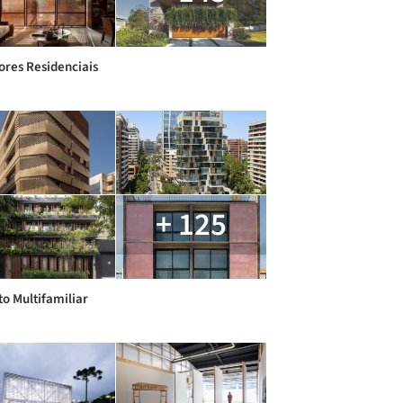
iores Residenciais
+ 125
to Multifamiliar