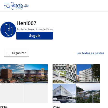
Iniciar sessão
Seguir
Organizar
Ver todas as pastas
红砖
立面