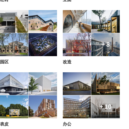
+ 8
园区
改造
+ 10
表皮
办公