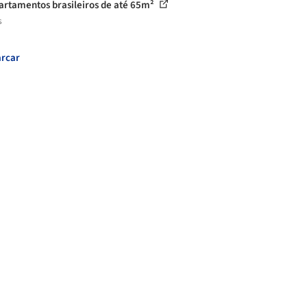
artamentos brasileiros de até 65m²
s
rcar